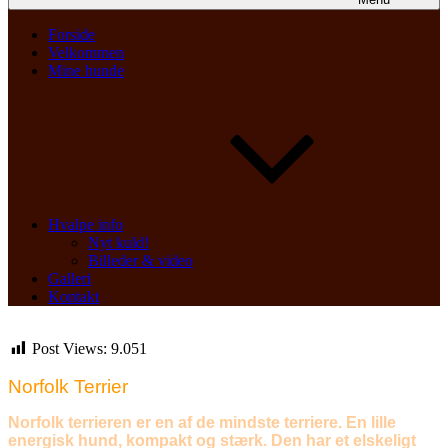
Forside
Velkommen
Mine hunde
Hvalpe info
Nyt kuld!
Billeder & video
Galleri
Kontakt
Post Views:
9.051
Norfolk Terrier
Norfolk terrieren er en af de mindste terriere. En lille
energisk hund, kompakt og stærk. Den har et elskeligt