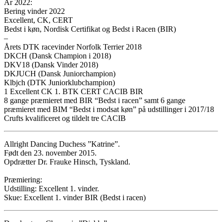
År 2022:
Bering vinder 2022
Excellent, CK, CERT
Bedst i køn, Nordisk Certifikat og Bedst i Racen (BIR)
–
Årets DTK racevinder Norfolk Terrier 2018
DKCH (Dansk Champion i 2018)
DKV18 (Dansk Vinder 2018)
DKJUCH (Dansk Juniorchampion)
Klbjch (DTK Juniorklubchampion)
1 Excellent CK 1. BTK CERT CACIB BIR
8 gange præmieret med BIR “Bedst i racen” samt 6 gange
præmieret med BIM “Bedst i modsat køn” på udstillinger i 2017/18
Crufts kvalificeret og tildelt tre CACIB
Allright Dancing Duchess ”Katrine”.
Født den 23. november 2015.
Opdrætter Dr. Frauke Hinsch, Tyskland.
Præmiering:
Udstilling: Excellent 1. vinder.
Skue: Excellent 1. vinder BIR (Bedst i racen)